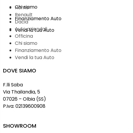
Chi siamo
Home
Renault
Finanziamento Auto
Dacia
Auto aziendali
Vendi la tua Auto
Officina
Chi siamo
Finanziamento Auto
Vendi la tua Auto
DOVE SIAMO
F.lli Saba
Via Thailandia, 5
07026 – Olbia (SS)
P.iva: 02139600908
SHOWROOM