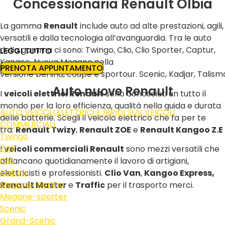
Concessionaria Renault Olbia
La gamma
Renault
include auto ad alte prestazioni, agili,
versatili e dalla tecnologia all’avanguardia. Tra le auto
della gamma ci sono: Twingo, Clio, Clio Sporter, Captur,
LEGGI TUTTO
Kangoo, Nuova Megane nella
PRENOTA APPUNTAMENTO
versione berlina, coupè e sportour. Scenic, Kadjar, Talis
Auto nuove Renault
I
veicoli elettrici Renault
sono conosciuti un tutto il
mondo per la loro efficienza, qualità nella guida e durata
AUTO
VEICOLI ELETTRICI E IBRIDI
SUV
VEICOLI
delle batterie. Scegli il veicolo elettrico che fa per te
COMMERCIALI
tra:
Renault Twizy
,
Renault ZOE
e
Renault Kangoo Z.E
Twingo
ZOE
I
veicoli commerciali Renault
sono mezzi versatili che
Clio
affiancano quotidianamente il lavoro di artigiani,
Captur
elettricisti e professionisti.
Clio Van
,
Kangoo Express,
Megane-berlina
Renault Master
e
Traffic
per il trasporto merci.
Megane-sporter
Scenic
Grand-Scenic